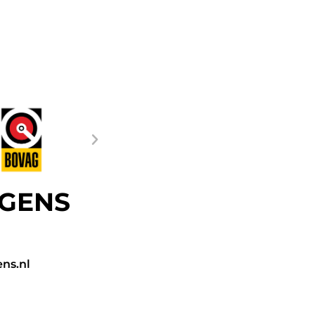
GENS
ns.nl