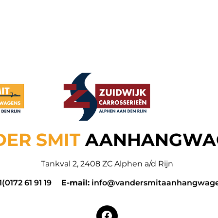
DER SMIT
AANHANGWA
Tankval 2, 2408 ZC Alphen a/d Rijn
1(0172 61 91 19
E-mail:
info@vandersmitaanhangwage